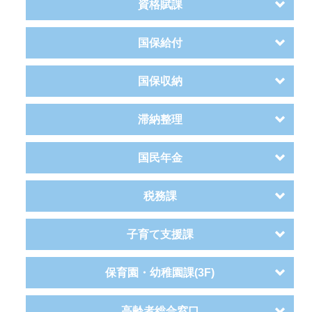
資格賦課
国保給付
国保収納
滞納整理
国民年金
税務課
子育て支援課
保育園・幼稚園課(3F)
高齢者総合窓口