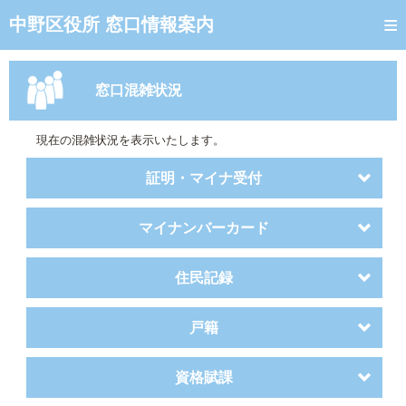
トップページ
中野区役所 窓口情報案内
ご利用方法
窓口混雑状況
窓口混雑状況
待ち状況確認
現在の混雑状況を表示いたします。
交付状況確認
証明・マイナ受付
混雑予想カレンダー
マイナンバーカード
住民記録
戸籍
資格賦課