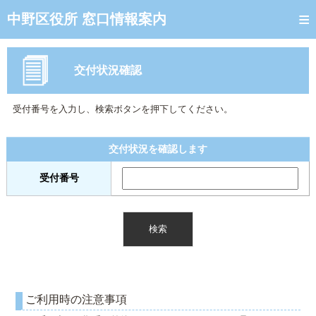
トップページ
中野区役所 窓口情報案内
ご利用方法
交付状況確認
窓口混雑状況
待ち状況確認
受付番号を入力し、検索ボタンを押下してください。
交付状況確認
交付状況を確認します
混雑予想カレンダー
受付番号
ご利用時の注意事項