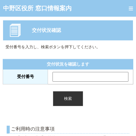
トップページ
中野区役所 窓口情報案内
ご利用方法
交付状況確認
窓口混雑状況
待ち状況確認
受付番号を入力し、検索ボタンを押下してください。
交付状況確認
交付状況を確認します
混雑予想カレンダー
受付番号
ご利用時の注意事項