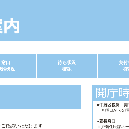
窓口
待ち状況
交付
混雑状況
確認
確
■中野区役所 開
月曜日から金曜
●延長窓口
をご確認いただけます。
※戸籍住民課の