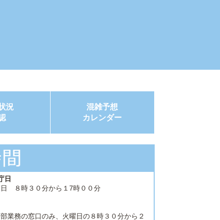
状況
混雑予想
認
カレンダー
庁日
日 ８時３０分から１7時００分
一部業務の窓口のみ、火曜日の８時３０分から２