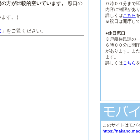
間の方が比較的空いています。
窓口の
０時００分まで
内容に制限があ
詳しくは
こちら
います。）
※祝日は開庁し
法
」をご覧ください。
●休日窓口
※戸籍住民課の
６時００分に開
があります。ま
ます。
詳しくは
こちら
このサイトはモバ
https://nakano.mad